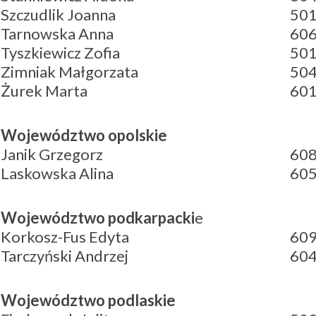
Szczudlik Joanna
501
Tarnowska Anna
606
Tyszkiewicz Zofia
501
Zimniak Małgorzata
504
Żurek Marta
601
Województwo opolskie
Janik Grzegorz
608
Laskowska Alina
605
Województwo podkarpacki
e
Korkosz-Fus Edyta
609
Tarczyński Andrzej
604
Województwo podlaskie