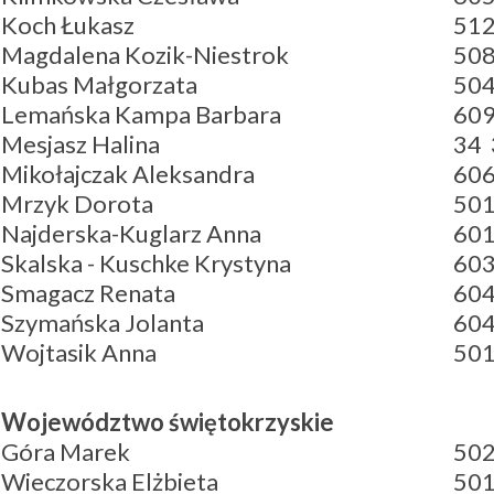
Koch Łukasz
512
Magdalena Kozik-Niestrok
508
Kubas Małgorzata
504
Lemańska Kampa Barbara
60
Mesjasz Halina
34 
Mikołajczak Aleksandra
606
Mrzyk Dorota
501
Najderska-Kuglarz Anna
601
Skalska - Kuschke Krystyna
603
Smagacz Renata
604
Szymańska Jolanta
604
Wojtasik Anna
501
Województwo świętokrzyskie
Góra Marek
502
Wieczorska Elżbieta
501