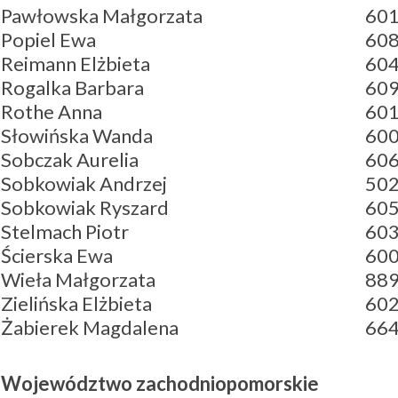
Pawłowska Małgorzata
601
Popiel Ewa
608
Reimann Elżbieta
604
Rogalka Barbara
609
Rothe Anna
601
Słowińska Wanda
600
Sobczak Aurelia
606
Sobkowiak Andrzej
502
Sobkowiak Ryszard
605
Stelmach Piotr
603
Ścierska Ewa
600
Wieła Małgorzata
889
Zielińska Elżbieta
602
Żabierek Magdalena
664
Województwo zachodniopomorskie