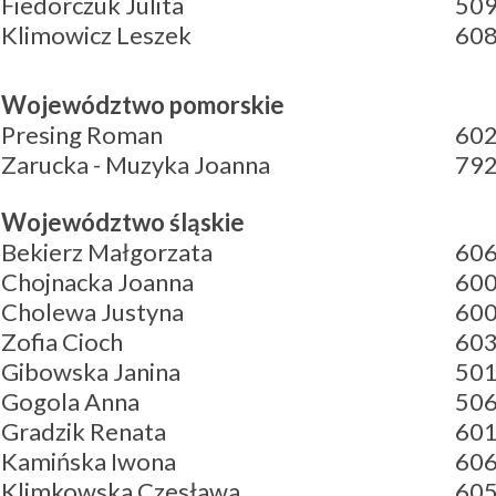
Fiedorczuk Julita
509
Klimowicz Leszek
608
Województwo pomorskie
Presing Roman
602
Zarucka - Muzyka Joanna
792
Województwo śląskie
Bekierz Małgorzata
606
Chojnacka Joanna
600
Cholewa Justyna
60
Zofia Cioch
603
Gibowska Janina
501
Gogola Anna
506
Gradzik Renata
601
Kamińska Iwona
606
Klimkowska Czesława
605