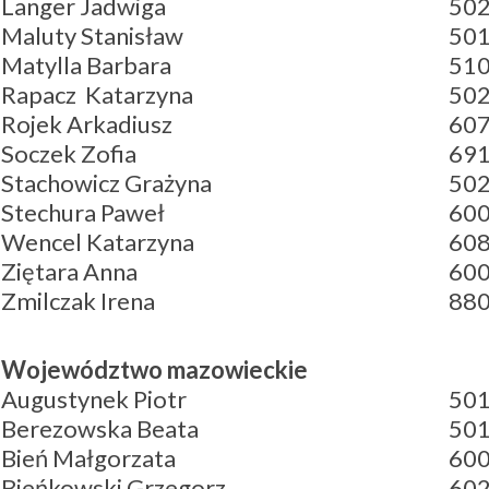
Langer Jadwiga
502
Maluty Stanisław
501
Matylla Barbara
510
Rapacz Katarzyna
502
Rojek Arkadiusz
607
Soczek Zofia
691
Stachowicz Grażyna
502
Stechura Paweł
600
Wencel Katarzyna
608
Ziętara Anna
600
Zmilczak Irena
880
Województwo mazowieckie
Augustynek Piotr
501
Berezowska Beata
501
Bień Małgorzata
600
Bieńkowski Grzegorz
602