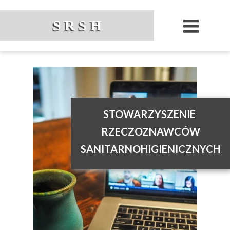
S R S H
STOWARZYSZENIE
RZECZOZNAWCÓW
SANITARNOHIGIENICZNYCH