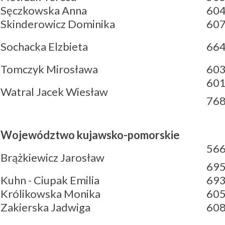
Sęczkowska Anna
604
Skinderowicz Dominika
607
Sochacka Elzbieta
664
Tomczyk Mirosława
603
601
Watral Jacek Wiesław
768
Województwo kujawsko-pomorskie
566
Brążkiewicz Jarosław
695
Kuhn - Ciupak Emilia
693
Królikowska Monika
605
Zakierska Jadwiga
608