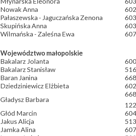
Młynarska Eleonora
603
Nowak Anna
602
Pałaszewska - Jaguczańska Zenona
603
Skupińska Anna
603
Wilmańska - Zaleśna Ewa
607
Województwo małopolskie
Bakalarz Jolanta
600
Bakalarz Stanisław
51
Baran Janina
668
Dziedziniewicz Elżbieta
602
668
Gładysz Barbara
122
Głód Marcin
604
Jakus Alicja
513
Jamka Alina
607