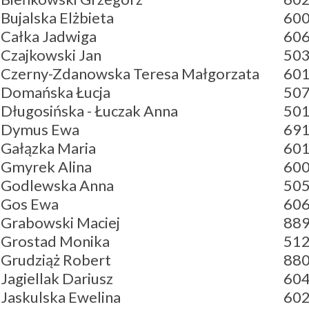
Bujalska Elżbieta
600
Całka Jadwiga
606
Czajkowski Jan
503
Czerny-Zdanowska Teresa Małgorzata
601
Domańska Łucja
507
Długosińska - Łuczak Anna
501
Dymus Ewa
691
Gałązka Maria
601
Gmyrek Alina
600
Godlewska Anna
505
Gos Ewa
606
Grabowski Maciej
889
Grostad Monika
512
Grudziąż Robert
880
Jagiellak Dariusz
604
Jaskulska Ewelina
602