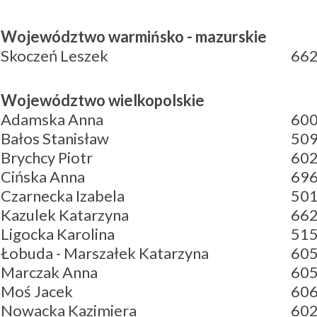
Województwo warmińsko - mazurskie
Skoczeń Leszek
662
Województwo wielkopolskie
Adamska Anna
600
Bałos Stanisław
509
Brychcy Piotr
602
Cińska Anna
696
Czarnecka Izabela
501
Kazulek Katarzyna
662
Ligocka Karolina
515
Łobuda - Marszałek Katarzyna
605
Marczak Anna
605
Moś Jacek
606
Nowacka Kazimiera
602