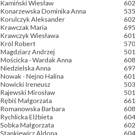
Kamiński Wiesław
602
Konarzewska Dominika Anna
53
Korulczyk Aleksander
602
Krawczak Maria
695
Krawczyk Wiesława
601
Król Robert
570
Magdziarz Andrzej
501
Mościcka - Wardak Anna
608
Niedzielska Anna
697
Nowak - Nejno Halina
601
Nowicki Ireneusz
503
Rajewski Mirosław
501
Rębiś Małgorzata
661
Romanowska Barbara
608
Rychlicka Elżbieta
604
Sobka Małgorzata
602
Stankiewicz Aldona
604