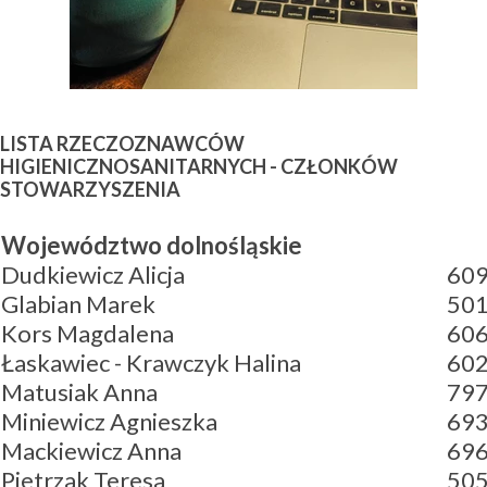
LISTA RZECZOZNAWCÓW
HIGIENICZNOSANITARNYCH - CZŁONKÓW
STOWARZYSZENIA
Województwo dolnośląskie
Dudkiewicz Alicja
609
Glabian Marek
501
Kors Magdalena
606
Łaskawiec - Krawczyk Halina
602
Matusiak Anna
79
Miniewicz Agnieszka
693
Mackiewicz Anna
696
Pietrzak Teresa
505