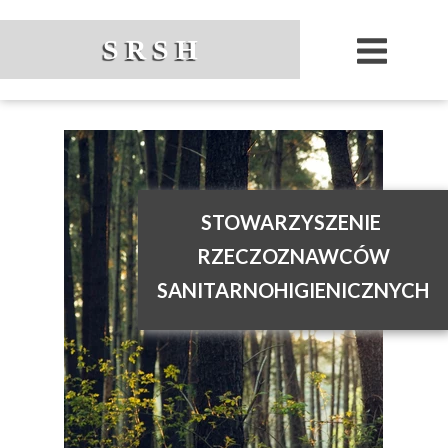
S R S H
STOWARZYSZENIE
RZECZOZNAWCÓW
SANITARNOHIGIENICZNYCH