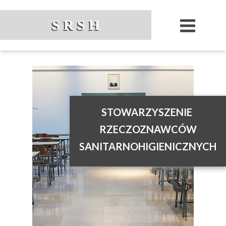
S R S H
STOWARZYSZENIE
RZECZOZNAWCÓW
SANITARNOHIGIENICZNYCH