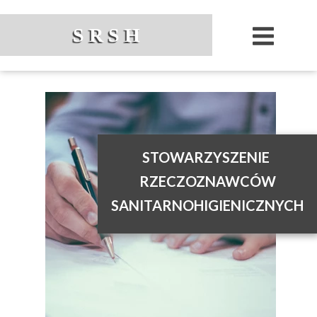
S R S H
STOWARZYSZENIE
RZECZOZNAWCÓW
SANITARNOHIGIENICZNYCH