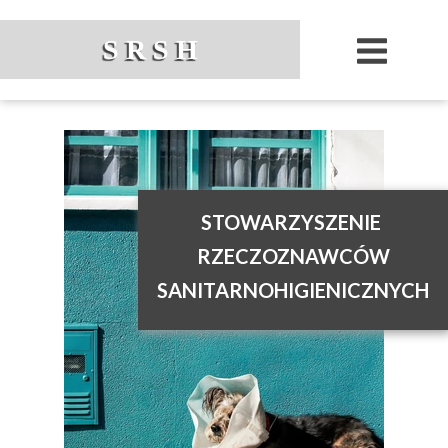
S R S H
STOWARZYSZENIE
RZECZOZNAWCÓW
SANITARNOHIGIENICZNYCH